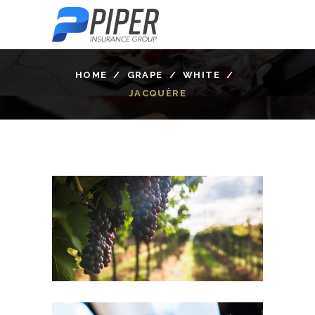
HOME
/
GRAPE
/
WHITE
/
JACQUÈRE